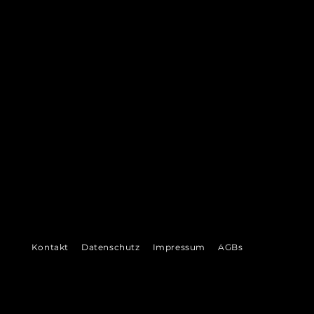
©
Kontakt
Datenschutz
Impressum
AGBs
2026
VENI
VI
DI
 Ludwigshafen &
Bad Dürkheim