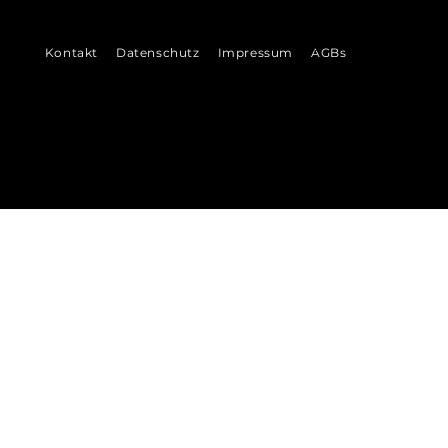
©
Kontakt
Datenschutz
Impressum
AGBs
2026
VENI
VI
DI
 Ludwigshafen &
Bad Dürkheim
munikation
in der Metropolregion Rhein-Neckar