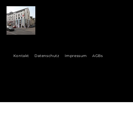
©
Kontakt
Datenschutz
Impressum
AGBs
2026
VENI
VI
DI
 Ludwigshafen &
Bad Dürkheim
munikation
in der Metropolregion Rhein-Neckar