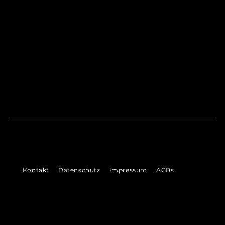
Scharfenb
erger
©
Kontakt
Datenschutz
Impressum
AGBs
2026
VENI
VI
DI
 Ludwigshafen &
Bad Dürkheim